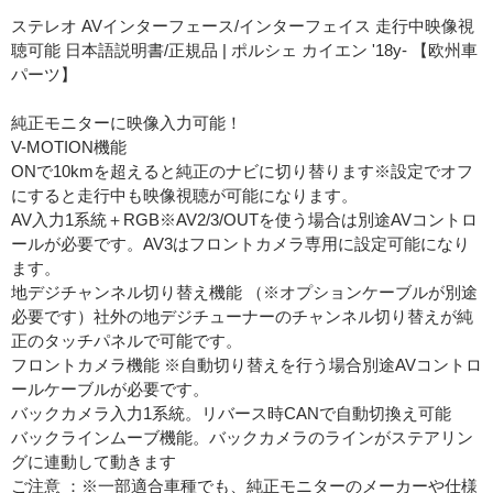
ステレオ AVインターフェース/インターフェイス 走行中映像視
聴可能 日本語説明書/正規品 | ポルシェ カイエン '18y- 【欧州車
パーツ】
純正モニターに映像入力可能！
V-MOTION機能
ONで10kmを超えると純正のナビに切り替ります※設定でオフ
にすると走行中も映像視聴が可能になります。
AV入力1系統＋RGB※AV2/3/OUTを使う場合は別途AVコントロ
ールが必要です。AV3はフロントカメラ専用に設定可能になり
ます。
地デジチャンネル切り替え機能 （※オプションケーブルが別途
必要です）社外の地デジチューナーのチャンネル切り替えが純
正のタッチパネルで可能です。
フロントカメラ機能 ※自動切り替えを行う場合別途AVコントロ
ールケーブルが必要です。
バックカメラ入力1系統。リバース時CANで自動切換え可能
バックラインムーブ機能。バックカメラのラインがステアリン
グに連動して動きます
ご注意 ：※一部適合車種でも、純正モニターのメーカーや仕様