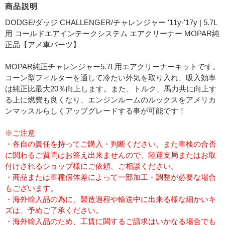
商品説明
DODGE/ダッジ CHALLENGER/チャレンジャー '11y-'17y | 5.7L
用 コールドエアインテークシステム エアクリーナー MOPAR純
正品【アメ車パーツ】
MOPAR純正チャレンジャー5.7L用エアクリーナーキットです。
コーン型フィルターを通して冷たい外気を取り入れ、吸入効率
は純正比最大20％向上します。また、トルク、馬力共に向上す
る上に燃費も良くなり、エンジンルームのルックスをアメリカ
ンマッスルらしくアップグレードする事が可能です！
※ご注意
・各自の責任を持ってご購入・判断ください。また車検の合否
に関わるご質問はお答え出来ませんので、陸運支局またはお取
付けされるショップ様にご依頼、ご相談ください。
・商品または車種個体差によって一部加工・調整が必要な場合
もございます。
・海外輸入品の為に、製造過程や輸送中に出来る様な細かいキ
ズは、予めご了承ください。
・海外輸入品のため、工賃に関するご請求はいかなる場合でも