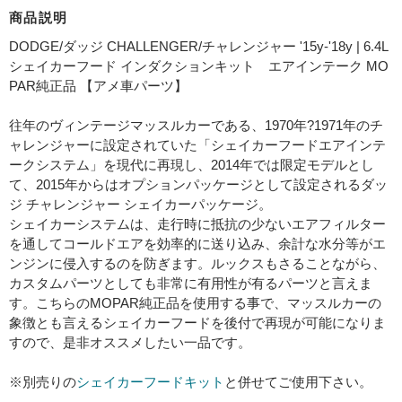
商品説明
DODGE/ダッジ CHALLENGER/チャレンジャー '15y-'18y | 6.4L
シェイカーフード インダクションキット エアインテーク MO
PAR純正品 【アメ車パーツ】
往年のヴィンテージマッスルカーである、1970年?1971年のチ
ャレンジャーに設定されていた「シェイカーフードエアインテ
ークシステム」を現代に再現し、2014年では限定モデルとし
て、2015年からはオプションパッケージとして設定されるダッ
ジ チャレンジャー シェイカーパッケージ。
シェイカーシステムは、走行時に抵抗の少ないエアフィルター
を通してコールドエアを効率的に送り込み、余計な水分等がエ
ンジンに侵入するのを防ぎます。ルックスもさることながら、
カスタムパーツとしても非常に有用性が有るパーツと言えま
す。こちらのMOPAR純正品を使用する事で、マッスルカーの
象徴とも言えるシェイカーフードを後付で再現が可能になりま
すので、是非オススメしたい一品です。
※別売りの
シェイカーフードキット
と併せてご使用下さい。