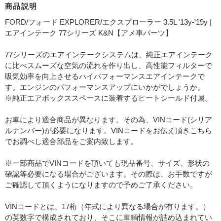
商品説明
FORD/フォード EXPLORER/エクスプローラー 3.5L '13y-'19y |
エアインテーク 77シリーズ K&N【アメ車パーツ】
77シリーズのエアインテークシステムは、純正エアインテーク
に比べスムーズな空気の流れを作り出し、高性能フィルターで
吸気効率を向上させるハイパフォーマンスエアインテークで
す。エンジンのパフォーマンスアップにいかがでしょうか。
※純正エアボックススペースに装着するヒートシールド付属。
お車により適合商品が異なります。その為、VINコード(シリア
ルナンバー)が必要になります。VINコードをお伝え頂きこちら
でお調べし適合部品をご案内致します。
※一部商品でVINコードを頂いても現品番号、サイズ、形状の
確認等必要になる場合がございます。その際は、お手数ですが
ご確認して頂くようになりますので予めご了承ください。
VINコードとは、17桁（年式により異なる場合が有ります。）
の英数字で構成されており、そこに車輌情報が詰め込まれてい