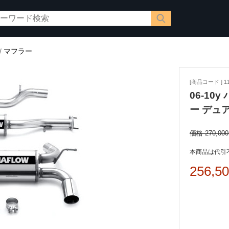
/
マフラー
[商品コード ] 11
06-10
ー デュ
価格 270,00
本商品は代引
256,5