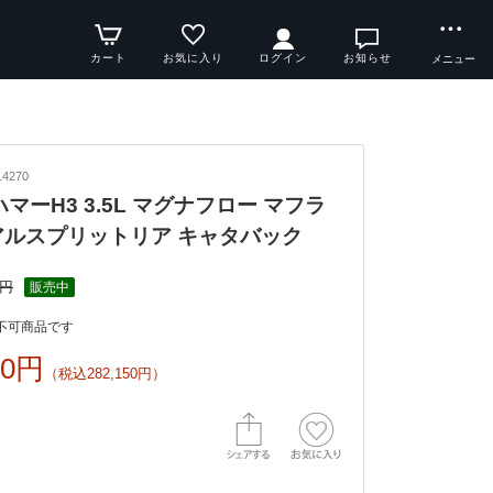
カート
お気に入り
ログイン
お知らせ
メニュー
4270
y ハマーH3 3.5L マグナフロー マフラ
アルスプリットリア キャタバック
0円
販売中
不可商品です
00円
（税込282,150円）