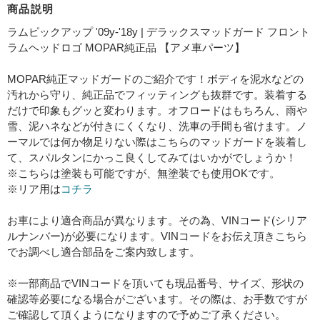
商品説明
ラムピックアップ '09y-'18y | デラックスマッドガード フロント
ラムヘッドロゴ MOPAR純正品 【アメ車パーツ】
MOPAR純正マッドガードのご紹介です！ボディを泥水などの
汚れから守り、純正品でフィッティングも抜群です。装着する
だけで印象もグッと変わります。オフロードはもちろん、雨や
雪、泥ハネなどが付きにくくなり、洗車の手間も省けます。ノ
ーマルでは何か物足りない際はこちらのマッドガードを装着し
て、スパルタンにかっこ良くしてみてはいかがでしょうか！
※こちらは塗装も可能ですが、無塗装でも使用OKです。
※リア用は
コチラ
お車により適合商品が異なります。その為、VINコード(シリア
ルナンバー)が必要になります。VINコードをお伝え頂きこちら
でお調べし適合部品をご案内致します。
※一部商品でVINコードを頂いても現品番号、サイズ、形状の
確認等必要になる場合がございます。その際は、お手数ですが
ご確認して頂くようになりますので予めご了承ください。