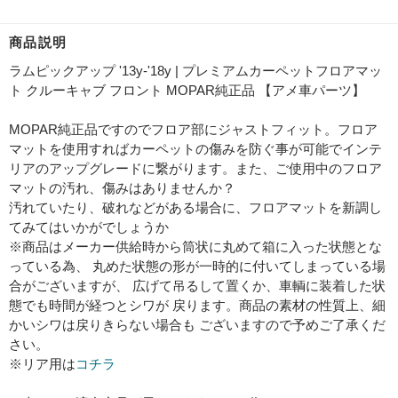
商品説明
ラムピックアップ '13y-'18y | プレミアムカーペットフロアマッ
ト クルーキャブ フロント MOPAR純正品 【アメ車パーツ】
MOPAR純正品ですのでフロア部にジャストフィット。フロア
マットを使用すればカーペットの傷みを防ぐ事が可能でインテ
リアのアップグレードに繋がります。また、ご使用中のフロア
マットの汚れ、傷みはありませんか？
汚れていたり、破れなどがある場合に、フロアマットを新調し
てみてはいかがでしょうか
※商品はメーカー供給時から筒状に丸めて箱に入った状態とな
っている為、 丸めた状態の形が一時的に付いてしまっている場
合がございますが、 広げて吊るして置くか、車輌に装着した状
態でも時間が経つとシワが 戻ります。商品の素材の性質上、細
かいシワは戻りきらない場合も ございますので予めご了承くだ
さい。
※リア用は
コチラ