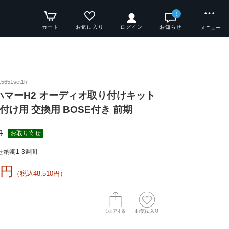
!
カート
お気に入り
ログイン
お知らせ
メニュー
5651set1h
y ハマーH2 オーディオ取り付けキット
付け用 交換用 BOSE付き 前期
円
お取り寄せ
納期1-3週間
0円
（税込48,510円）