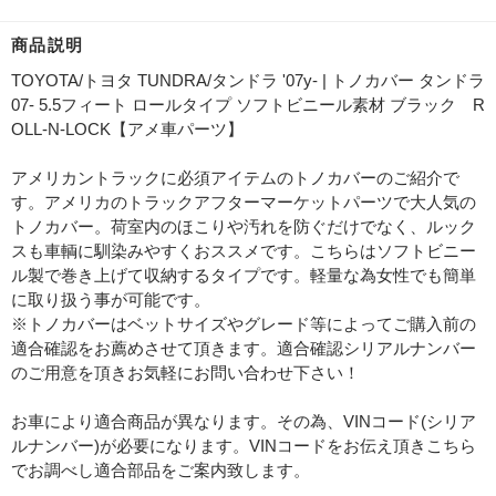
商品説明
TOYOTA/トヨタ TUNDRA/タンドラ '07y- | トノカバー タンドラ
07- 5.5フィート ロールタイプ ソフトビニール素材 ブラック R
OLL-N-LOCK【アメ車パーツ】
アメリカントラックに必須アイテムのトノカバーのご紹介で
す。アメリカのトラックアフターマーケットパーツで大人気の
トノカバー。荷室内のほこりや汚れを防ぐだけでなく、ルック
スも車輌に馴染みやすくおススメです。こちらはソフトビニー
ル製で巻き上げて収納するタイプです。軽量な為女性でも簡単
に取り扱う事が可能です。
※トノカバーはベットサイズやグレード等によってご購入前の
適合確認をお薦めさせて頂きます。適合確認シリアルナンバー
のご用意を頂きお気軽にお問い合わせ下さい！
お車により適合商品が異なります。その為、VINコード(シリア
ルナンバー)が必要になります。VINコードをお伝え頂きこちら
でお調べし適合部品をご案内致します。