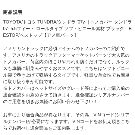
商品説明
TOYOTA/トヨタ TUNDRA/タンドラ '07y- | トノカバー タンドラ
07- 5.5フィート ロールタイプ ソフトビニール素材 ブラック B
ESTOP/ベストップ【アメ車パーツ】
アメリカントラックに必須アイテムのトノカバーのご紹介で
す。アメリカのトラックアフターマーケットパーツで大人気の
トノカバー。荷室内のほこりや汚れを防ぐだけでなく、ルック
スも車輌に馴染みやすくおススメです。こちらはソフトビニー
ル製で巻き上げて収納するタイプです。軽量な為女性でも簡単
に取り扱う事が可能です。
※トノカバーはベットサイズやグレード等によってご購入前の
適合確認をお薦めさせて頂きます。適合確認シリアルナンバー
のご用意を頂きお気軽にお問い合わせ下さい！
お車により適合商品が異なります。その為、VINコード(シリア
ルナンバー)が必要になりますす。VINコードをお伝え頂きこち
らでお調べし適合部品をご案内致します。