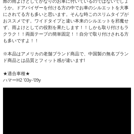
際の雨よけとしてかなりのお車に付いているのではないでしょ
うか。ドアバイザーを付ける方の中でお車のシルエットを大事
にされてる方も多いと思います。そんな時このスリムタイプが
おススメです。ワイドタイプと違い本来のシルエットを邪魔せ
ず、雨よけとしての役割を果たします！！しかも取り付けもラ
クラク！！両面テープの簡単固定！！自分で取り付けされる方
も多いですよ！！
※本品はアメリカの老舗ブランド商品で、中国製の無名ブラン
ド商品とは品質とフィット感が違います!
★適合車種★
ハマーH2 '03y-'09y
取り付け方法の動画はこちら