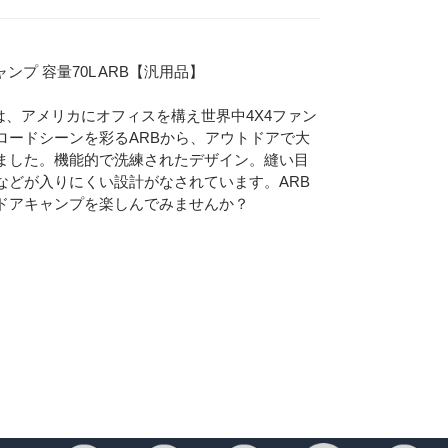
ンプ 容量70L ARB【汎用品】
は、アメリカにオフィスを構え世界中4X4ファン
ロードシーンを彩るARBから、アウトドアで大
ました。機能的で洗練されたデザイン。縫い目
などが入りにくい設計がなされています。ARB
ドアキャンプを楽しんでみませんか？
Eメー
プライバ