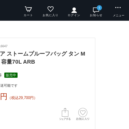
!
カート
お気に入り
ログイン
お知らせ
メニュー
6647
ア ストームプルーフバッグ タン M
容量70L ARB
円
販売中
発送可能です
0円
（税込29,700円）