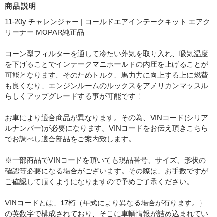
商品説明
11-20y チャレンジャー | コールドエアインテークキット エアク
リーナー MOPAR純正品
コーン型フィルターを通して冷たい外気を取り入れ、吸気温度
を下げることでインテークマニホールドの内圧を上げることが
可能となります。そのためトルク、馬力共に向上する上に燃費
も良くなり、エンジンルームのルックスをアメリカンマッスル
らしくアップグレードする事が可能です！
お車により適合商品が異なります。その為、VINコード(シリア
ルナンバー)が必要になります。VINコードをお伝え頂きこちら
でお調べし適合部品をご案内致します。
※一部商品でVINコードを頂いても現品番号、サイズ、形状の
確認等必要になる場合がございます。その際は、お手数ですが
ご確認して頂くようになりますので予めご了承ください。
VINコードとは、17桁（年式により異なる場合が有ります。）
の英数字で構成されており、そこに車輌情報が詰め込まれてい