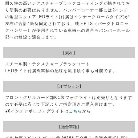
耐久性の高いテクスチャーブラックコーティングが施されてお
り塗装の必要はありません。バンパーコーナー部には2インチ
の角型スクエアLEDライト(付属はインナークロームタイプ)が
左右に合計4箇所固定されており、純正PTS（パークトロニッ
クセンサー）が使用されている車輌への適合もバンパーホール
部への移設で適合します。
【素材】
スチール製・テクスチャーブラックコート
LEDライト付属※車輌の配線を流用頂く事も可能です。
【オプション】
フロントグリルガード部KC製フォグライトは別売りとなります
ので必要に応じて下記よりご指定頂きご購入頂けます。
●6インチアポロフォグライトは
こちら
から
【適合車種】
メルセデスベンツ ゲレンデ W463 Gクラス ※適合年式に関し