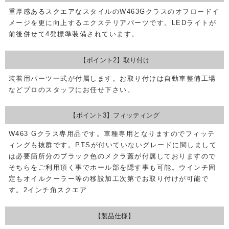
重厚感あるスクエアなスタイルのW463Gクラスのオフロードイ
メージを更に向上するエクステリアパーツです。LEDライトが
前後併せて4発標準装備されています。
【ポイント2】取り付け
装着用パーツ一式が付属します。お取り付けは自動車整備工場
などプロのスタッフにお任せ下さい。
【ポイント3】フィッティング
W463 Gクラス専用品です。車種専用となりますのでフィッテ
ィングも抜群です。PTSが付いていないグレードに関しまして
は必要箇所分のブラック色のメクラ蓋が付属しておりますので
そちらをご利用頂く事でホール部を隠す事も可能。ウインチ固
定もオイルクーラー等の移設加工次第でお取り付けが可能で
す。2インチ角スクエア
【製品仕様】