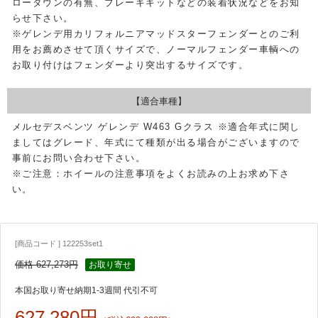
ローダウンの有無、ブレーキキットなどの装着状況などをお知
らせ下さい。
※ゲレンデ用カリフォルニアマッドスターフェンダーとのご利
用をお薦めさせて頂くサイズで、ノーマルフェンダー車輌への
お取り付けはフェンダーより突出するサイズです。
【適合車種】
メルセデスベンツ ゲレンデ W463 Gクラス ※適合年式に関し
ましてはグレード、年式にて種類が出る場合がございますので
事前にお問い合わせ下さい。
※ご注意：ホイールの注意事項をよくお読みの上お求め下さ
い。
[商品コード ] 122253set1
価格 627,273円
お取り寄せ
本国お取り寄せ納期1-3週間 代引不可
627,280円