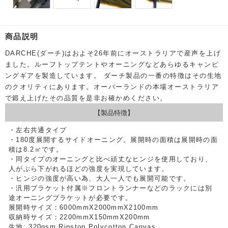
商品説明
DARCHE(ダーチ)はおよそ26年前にオーストラリアで産声を上げ
ました。ルーフトップテントやオーニングなどあらゆるキャンピ
ングギアを製造しています。
ダーチ製品の一番の特徴はその生地
のクオリティにあります。オーバーランドの本場オーストラリア
で鍛え上げたその品質を是非お確かめください。
【製品特徴】
・左右共通タイプ
・180度展開するサイドオーニング。展開時の面積は展開時の面
積は8.2㎡です。
・同タイプのオーニングと比べ頑丈なヒンジを使用しており、
人がぶら下がれるほどの強度を実現しています。
・ヒンジの強度が高い為、大人一人でも展開可能です。
・汎用ブラケット付属※フロントランナーなどのラックには別
途オーニングブラケットが必要です。
展開時サイズ：6000mmX2000mmX2100mm
収納時サイズ：2200mmX150mmX200mm
生地: 320gsm Ripstop Polycotton Canvas