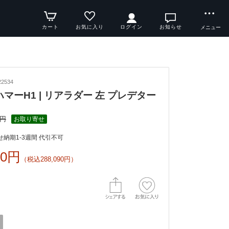
カート
お気に入り
ログイン
お知らせ
メニュー
2534
y ハマーH1 | リアラダー 左 プレデター
9円
お取り寄せ
納期1-3週間 代引不可
00円
（税込288,090円）