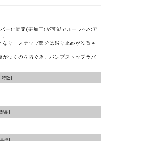
パーに固定(要加工)が可能でルーフへのア
す。
となり、ステップ部分は滑り止めが設置さ
傷がつくのを防ぐ為、バンプストップラバ
・特徴】
Eメー
プライバ
製品】
車種】