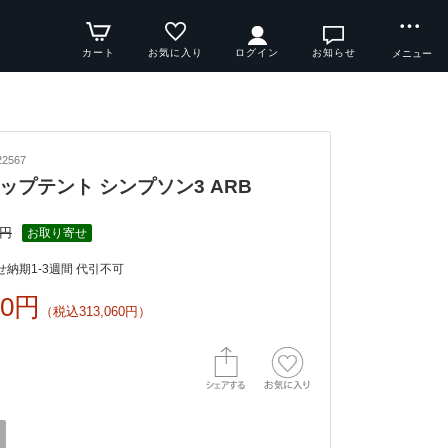
カート
お気に入り
ログイン
お知らせ
メニュー
2567
ップテント シンプソン3 ARB
5円
お取り寄せ
納期1-3週間 代引不可
00円
（税込313,060円）