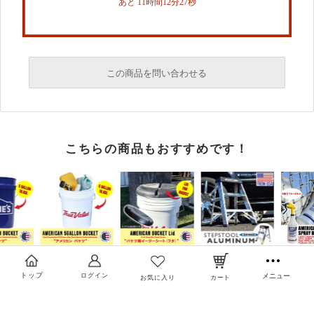
あと 11時間12分27秒
この商品を問い合わせる
必須
こちらの商品もおすすめです！
必須
必須
トップ
ログイン
メニュー
お気に入り
カート