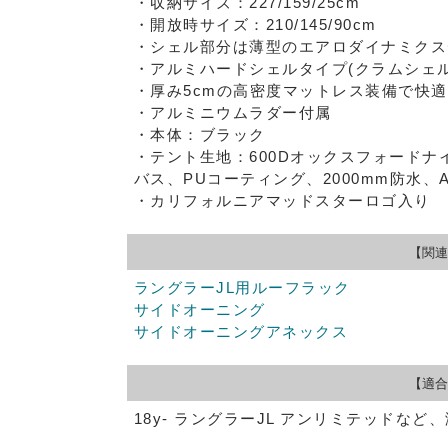
・収納サイズ：227/159/25cm
・開放時サイズ：210/145/90cm
・シェル部分は薄型のエアロダイナミクス
・アルミハードシェルタイプ(クラムシェル
・厚み5cmの高密度マットレス装備で快
・アルミニウムラダー付属
・本体：ブラック
・テント生地：600Dオックスフォードナイ
バス、PUコーティング、2000mm防水、Aunt
・カリフォルニアマッドスターロゴ入り
【関連
ラングラーJL用ルーフラック
サイドオーニング
サイドオーニングアネックス
【適合
18y- ラングラーJL アンリミテッドなど