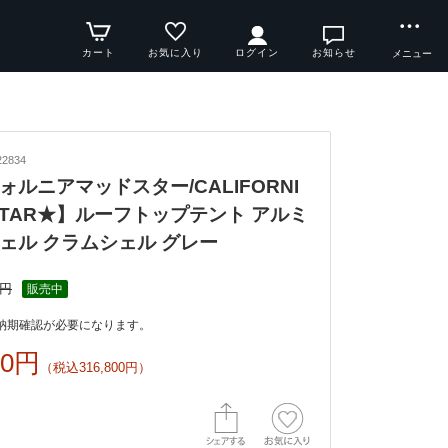
カート
お気に入り
ログイン
お知らせ
メニュー
2834
ォルニアマッドスター/CALIFORNI
DSTAR★】ルーフトップテント アルミ
ェル クラムシェル グレー
0円
販売中
納期確認が必要になります。
00円
（税込316,800円）