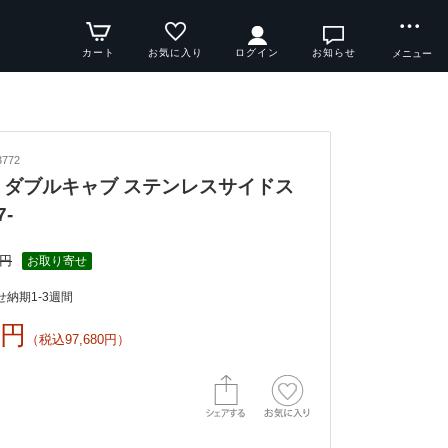
カート
お気に入り
ログイン
お知らせ
メニュー
772
 ダブルキャブ ステンレスサイドス
7-
0円
お取り寄せ
納期1-3週間
0円
（税込97,680円）