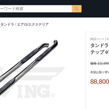
/
タンドラ
/
エアロ/エクステリア
[商品コード ] 13
タンドラ
テップ 0
価格 111,00
本国お取り寄せ
88,80