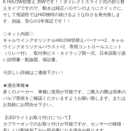
K HI/LOW切替え 35Wです！！ダイレクトスライド式の切り替
えタイプですので、動きは純正ハロゲンのようにクイックに、
そして視認性ではHID独特の抜けるような白さを発光致しま
す。勿論、安心の1年保証です！！
◇キット内容◇
キャルウイングオリジナルHI/LOW切替えバーナー×2、キャル
ウイングオリジナルバラスト×2、専用コントロールユニット
（リレー付）、取付用ビス・タイラップ類一式、日本語取り扱
い説明書・配線図、保証書。
※詳しい詳細はご連絡下さい！
★適合車種★
多くのメーカー、車種に使用が可能です。ご購入の際は現車の
バルブ形状をご確認くださいますようお願い致します。または
お気軽にお問合せ下さい。
【LEDライトお取り付けについて】
カプラーオンでのお取り付けが可能ですが、センサーの移植・
若しくは配線加工が一部必要になる場合が有ります。