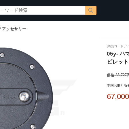
/
アクセサリー
[商品コード ] 13
05y- 
ビレット
価格 83,727
本国お取り寄せ
67,00