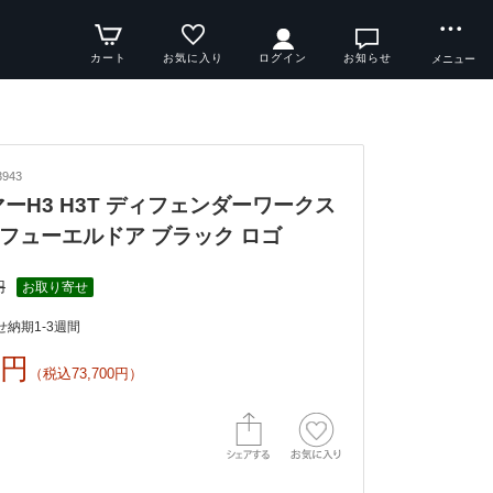
カート
お気に入り
ログイン
お知らせ
メニュー
943
ハマーH3 H3T ディフェンダーワークス
フューエルドア ブラック ロゴ
円
お取り寄せ
納期1-3週間
0円
（税込73,700円）