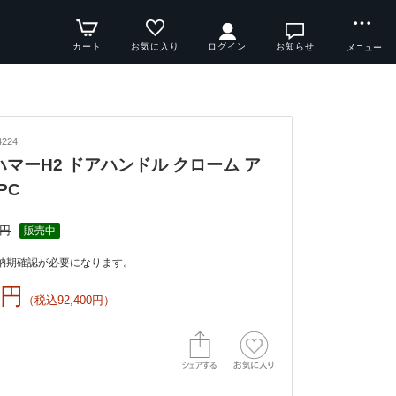
カート
お気に入り
ログイン
お知らせ
メニュー
224
y ハマーH2 ドアハンドル クローム ア
PC
0円
販売中
納期確認が必要になります。
0円
（税込92,400円）