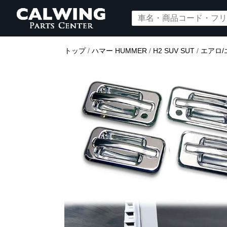
トップ
/
ハマー HUMMER
/
H2 SUV SUT
/
エアロ/