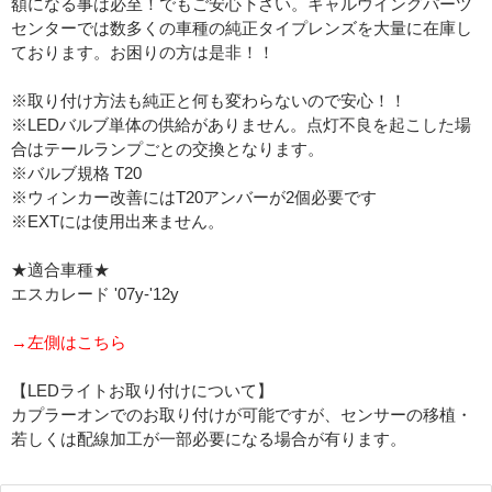
額になる事は必至！でもご安心下さい。キャルウイングパーツ
センターでは数多くの車種の純正タイプレンズを大量に在庫し
ております。お困りの方は是非！！
※取り付け方法も純正と何も変わらないので安心！！
※LEDバルブ単体の供給がありません。点灯不良を起こした場
合はテールランプごとの交換となります。
※バルブ規格 T20
※ウィンカー改善にはT20アンバーが2個必要です
※EXTには使用出来ません。
★適合車種★
エスカレード '07y-'12y
→左側はこちら
【LEDライトお取り付けについて】
カプラーオンでのお取り付けが可能ですが、センサーの移植・
若しくは配線加工が一部必要になる場合が有ります。