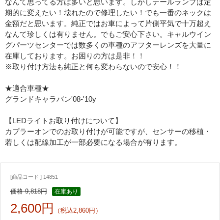
なんて思ってる方は多いと思います。しかしテールランプは定
期的に変えたい！壊れたので修理したい！でも一番のネックは
金額だと思います。純正ではお車によって片側平気で十万超え
なんて珍しくは有りません。でもご安心下さい。キャルウイン
グパーツセンターでは数多くの車種のアフターレンズを大量に
在庫しております。お困りの方は是非！！
※取り付け方法も純正と何も変わらないので安心！！
★適合車種★
グランドキャラバン'08-'10y
【LEDライトお取り付けについて】
カプラーオンでのお取り付けが可能ですが、センサーの移植・
若しくは配線加工が一部必要になる場合が有ります。
[商品コード ] 14851
価格 9,818円
在庫あり
2,600円
（税込2,860円）