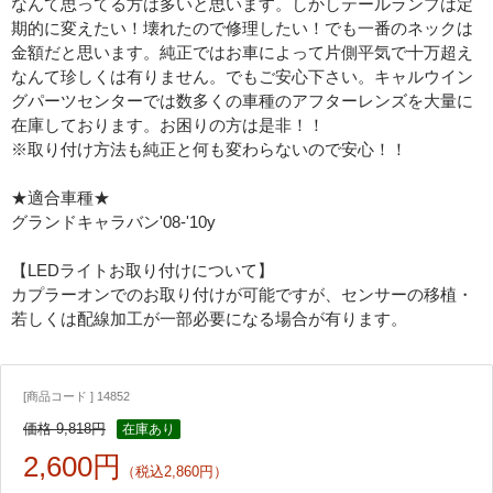
なんて思ってる方は多いと思います。しかしテールランプは定
期的に変えたい！壊れたので修理したい！でも一番のネックは
金額だと思います。純正ではお車によって片側平気で十万超え
なんて珍しくは有りません。でもご安心下さい。キャルウイン
グパーツセンターでは数多くの車種のアフターレンズを大量に
在庫しております。お困りの方は是非！！
※取り付け方法も純正と何も変わらないので安心！！
★適合車種★
グランドキャラバン'08-'10y
【LEDライトお取り付けについて】
カプラーオンでのお取り付けが可能ですが、センサーの移植・
若しくは配線加工が一部必要になる場合が有ります。
[商品コード ] 14852
価格 9,818円
在庫あり
2,600円
（税込2,860円）