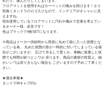
れたり、痛んだりしてしまいます。
フロアマットを使用すればカーペットの痛みを防げます！さり
気無くタンドラのロゴ入りなので、インテリアがオシャレに見
えますね。
現在使用しているフロアマットに汚れや傷みで交換を考えてい
るオーナー様、必見です！
色はブラックで4枚SETになります。
※商品はメーカー供給時から筒状に丸めて箱に入った状態とな
っている為、 丸めた状態の形が一時的に付いてしまっている場
合がございますが、 広げて吊るして置くか、車輌に装着した状
態でも時間が経つとシワが 戻ります。商品の素材の性質上、細
かいシワは戻りきらない場合も ございますので予めご了承くだ
さい。
★適合車種★
タンドラWキャブ07y-