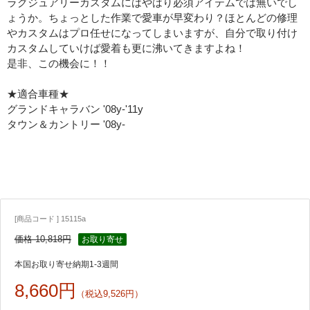
ラグジュアリーカスタムにはやはり必須アイテムでは無いでし
ょうか。ちょっとした作業で愛車が早変わり？ほとんどの修理
やカスタムはプロ任せになってしまいますが、自分で取り付け
カスタムしていけば愛着も更に沸いてきますよね！
是非、この機会に！！
★適合車種★
グランドキャラバン '08y-'11y
タウン＆カントリー '08y-
[商品コード ] 15115a
価格 10,818円
お取り寄せ
本国お取り寄せ納期1-3週間
8,660円
（税込9,526円）