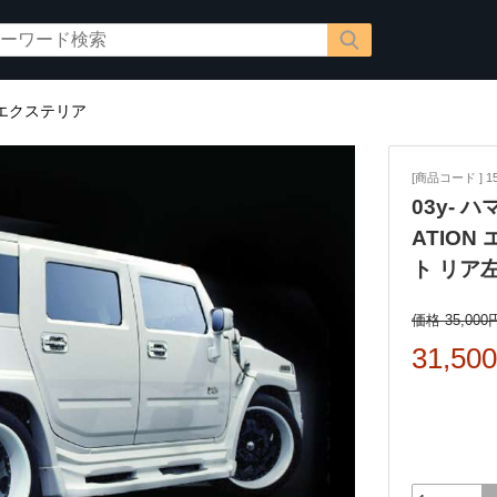
エクステリア
[商品コード ] 15
03y- 
ATIO
ト リア
価格 35,000
31,50