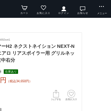
カート
お気に入り
ログイン
お知らせ
メニュー
692set1
ハマーH2 ネクストネイション NEXT-N
N エアロ リアスポイラー用 グリルネッ
左中右分
円
在庫あり
0円
（税込34,650円）