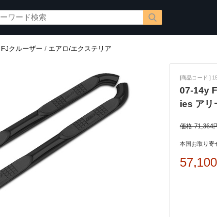
/
FJクルーザー
/
エアロ/エクステリア
[商品コード ] 15
07-14
ies ア
価格 71,364
本国お取り寄せ
57,10