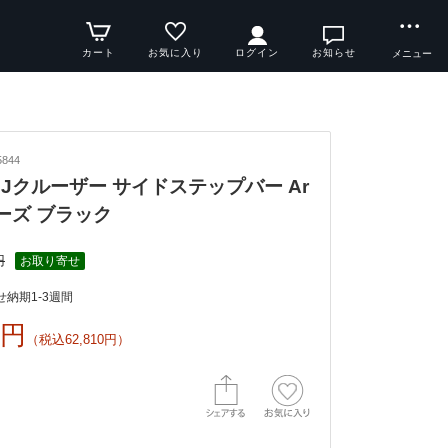
カート
お気に入り
ログイン
お知らせ
メニュー
844
y FJクルーザー サイドステップバー Ar
リーズ ブラック
円
お取り寄せ
納期1-3週間
0円
（税込62,810円）