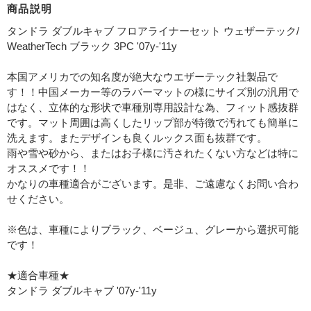
商品説明
タンドラ ダブルキャブ フロアライナーセット ウェザーテック/
WeatherTech ブラック 3PC '07y-'11y
本国アメリカでの知名度が絶大なウエザーテック社製品で
す！！中国メーカー等のラバーマットの様にサイズ別の汎用で
はなく、立体的な形状で車種別専用設計な為、フィット感抜群
です。マット周囲は高くしたリップ部が特徴で汚れても簡単に
洗えます。またデザインも良くルックス面も抜群です。
雨や雪や砂から、またはお子様に汚されたくない方などは特に
オススメです！！
かなりの車種適合がございます。是非、ご遠慮なくお問い合わ
せください。
※色は、車種によりブラック、ベージュ、グレーから選択可能
です！
★適合車種★
タンドラ ダブルキャブ '07y-'11y