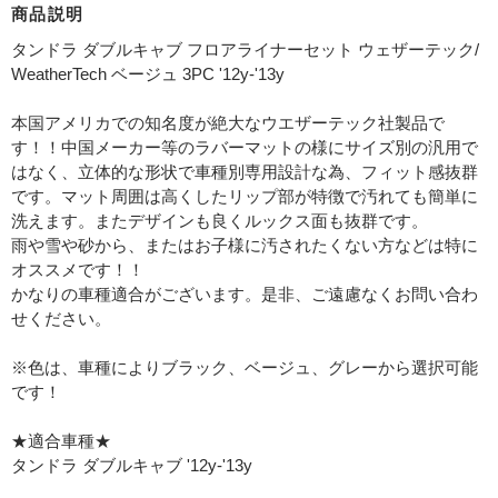
商品説明
タンドラ ダブルキャブ フロアライナーセット ウェザーテック/
WeatherTech ベージュ 3PC '12y-'13y
本国アメリカでの知名度が絶大なウエザーテック社製品で
す！！中国メーカー等のラバーマットの様にサイズ別の汎用で
はなく、立体的な形状で車種別専用設計な為、フィット感抜群
です。マット周囲は高くしたリップ部が特徴で汚れても簡単に
洗えます。またデザインも良くルックス面も抜群です。
雨や雪や砂から、またはお子様に汚されたくない方などは特に
オススメです！！
かなりの車種適合がございます。是非、ご遠慮なくお問い合わ
せください。
※色は、車種によりブラック、ベージュ、グレーから選択可能
です！
★適合車種★
タンドラ ダブルキャブ '12y-'13y