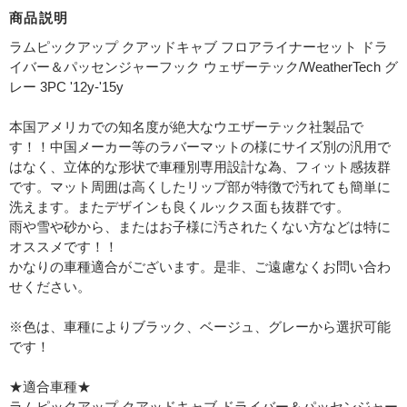
商品説明
ラムピックアップ クアッドキャブ フロアライナーセット ドラ
イバー＆パッセンジャーフック ウェザーテック/WeatherTech グ
レー 3PC '12y-'15y
本国アメリカでの知名度が絶大なウエザーテック社製品で
す！！中国メーカー等のラバーマットの様にサイズ別の汎用で
はなく、立体的な形状で車種別専用設計な為、フィット感抜群
です。マット周囲は高くしたリップ部が特徴で汚れても簡単に
洗えます。またデザインも良くルックス面も抜群です。
雨や雪や砂から、またはお子様に汚されたくない方などは特に
オススメです！！
かなりの車種適合がございます。是非、ご遠慮なくお問い合わ
せください。
※色は、車種によりブラック、ベージュ、グレーから選択可能
です！
★適合車種★
ラムピックアップ クアッドキャブ ドライバー＆パッセンジャー