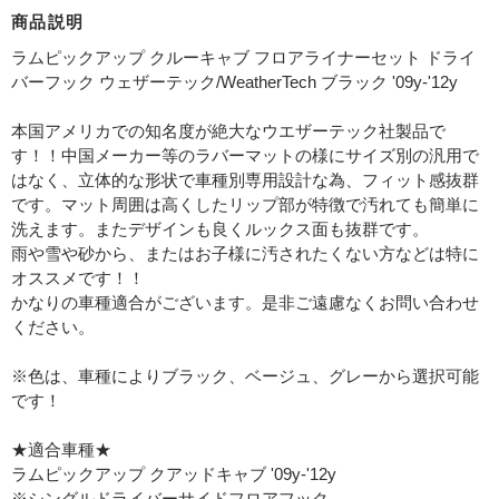
商品説明
ラムピックアップ クルーキャブ フロアライナーセット ドライ
バーフック ウェザーテック/WeatherTech ブラック '09y-'12y
本国アメリカでの知名度が絶大なウエザーテック社製品で
す！！中国メーカー等のラバーマットの様にサイズ別の汎用で
はなく、立体的な形状で車種別専用設計な為、フィット感抜群
です。マット周囲は高くしたリップ部が特徴で汚れても簡単に
洗えます。またデザインも良くルックス面も抜群です。
雨や雪や砂から、またはお子様に汚されたくない方などは特に
オススメです！！
かなりの車種適合がございます。是非ご遠慮なくお問い合わせ
ください。
※色は、車種によりブラック、ベージュ、グレーから選択可能
です！
★適合車種★
ラムピックアップ クアッドキャブ '09y-'12y
※シングルドライバーサイドフロアフック