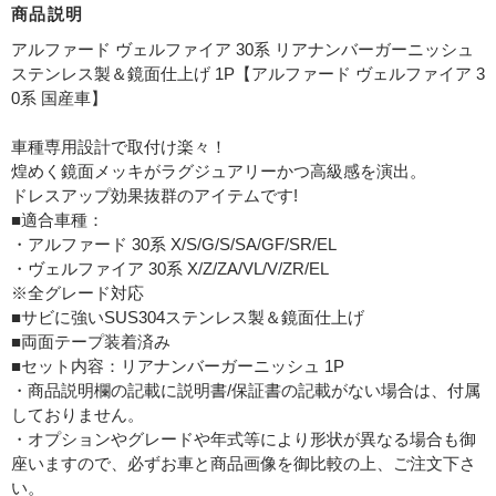
商品説明
アルファード ヴェルファイア 30系 リアナンバーガーニッシュ
ステンレス製＆鏡面仕上げ 1P【アルファード ヴェルファイア 3
0系 国産車】
車種専用設計で取付け楽々！
煌めく鏡面メッキがラグジュアリーかつ高級感を演出。
ドレスアップ効果抜群のアイテムです!
■適合車種：
・アルファード 30系 X/S/G/S/SA/GF/SR/EL
・ヴェルファイア 30系 X/Z/ZA/VL/V/ZR/EL
※全グレード対応
■サビに強いSUS304ステンレス製＆鏡面仕上げ
■両面テープ装着済み
■セット内容：リアナンバーガーニッシュ 1P
・商品説明欄の記載に説明書/保証書の記載がない場合は、付属
しておりません。
・オプションやグレードや年式等により形状が異なる場合も御
座いますので、必ずお車と商品画像を御比較の上、ご注文下さ
い。