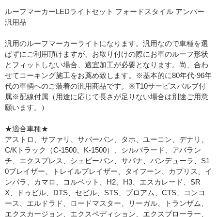
ルーフマーカーLEDライトセット フォードスタイル アンバー
汎用品
汎用のルーフマーカーライトになります。汎用なので車種を選
ばずにご利用頂けますが、お取り付けの際にお車のルーフ形状
とフィットしない場合、適宜加工が必要となります。尚、合わ
せてコーキング施工をお薦め致します。※基本的に80年代-96年
代の車輌へのご装着の汎用商品です。※T10サービスバルブ付
属※配線付属（用途に応じて長さが足りない場合は別途ご用意
願います。）
★適合車種★
アストロ、サファリ、サバーバン、タホ、ユーコン、デナリ、
C/Kトラック（C-1500、K-1500）、シルバラード、アバラン
チ、エクスプレス、シェビーバン、サバナ、バンデューラ、S1
0ブレイザー、トレイルブレイザー、タイフーン、カプリス、イ
ンパラ、カマロ、コルベット、H2、H3、エスカレード、SR
X、ドゥビル、DTS、セビル、STS、ブロアム、CTS、コンコ
ース、エルドラド、ロードマスター、リーガル、トランザム、
エクスカージョン、エクスペディション、エクスプローラー、