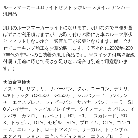
ルーフマーカーLEDライトセット シボレースタイル アンバー
汎用品
汎用のルーフマーカーライトになります。汎用なので車種を選
ばずにご利用頂けますが、お取り付けの際にお車のルーフ形状
とフィットしない場合、適宜加工が必要となります。尚、合わ
せてコーキング施工をお薦め致します。※基本的に2002年-200
7年代の車輌へのご装着の汎用商品です。※スイッチ付属※配線
付属（用途に応じて長さが足りない場合は別途ご用意願いま
す。）
★適合車種★
アストロ、サファリ、サバーバン、タホ、ユーコン、デナリ、
C/Kトラック（C-1500、K-1500）、シルバラード、アバラン
チ、エクスプレス、シェビーバン、サバナ、バンデューラ、S1
0ブレイザー、トレイルブレイザー、タイフーン、カプリス、イ
ンパラ、カマロ、コルベット、H2、H3、エスカレード、SR
X、ドゥビル、DTS、セビル、STS、ブロアム、CTS、コンコ
ース、エルドラド、ロードマスター、リーガル、トランザム、
エクスカージョン、エクスペディション、エクスプローラー、