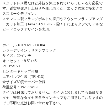
スタッドレス用だけど外観を気にされていらっしゃる方必見で
す。質実剛健さと上品さを兼ね備えた、エッジ際立つ極太クロ
ススポークデザイン。
ステンレス製フランジボルトの採用やアウターフランジアンダ
ーカット加工（14×4.5J＆16×6.5J除く）によりタフでリアルな
ビードロックデザインを実現。
ホイール XTREME-J XJ04
カラーデザイン：サテンブラック
サイズ：20インチ
オフセット：8.5J+45
PCD:5/150
センターキャップ付属
エアバルブ付属（TR-413）
全サイズ60度テーパー仕様
荷重記号：JWL/JWL-T
タイヤは付属しておりません。タイヤに関しましても高価なタ
イヤ、安価なタイヤ等各ラインナップをご用意しておりますの
でご不明な点はお問い合わせ下さい。