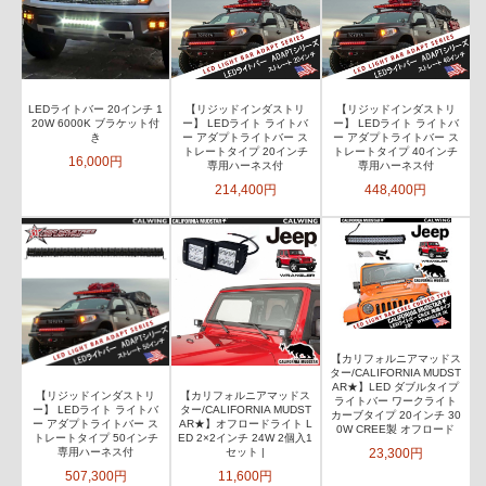
LEDライトバー 20インチ 1
【リジッドインダストリ
【リジッドインダストリ
20W 6000K ブラケット付
ー】 LEDライト ライトバ
ー】 LEDライト ライトバ
き
ー アダプトライトバー ス
ー アダプトライトバー ス
トレートタイプ 20インチ
トレートタイプ 40インチ
16,000円
専用ハーネス付
専用ハーネス付
214,400円
448,400円
【カリフォルニアマッドス
ター/CALIFORNIA MUDST
AR★】LED ダブルタイプ
【リジッドインダストリ
【カリフォルニアマッドス
ライトバー ワークライト
ー】 LEDライト ライトバ
ター/CALIFORNIA MUDST
カーブタイプ 20インチ 30
ー アダプトライトバー ス
AR★】オフロードライト L
0W CREE製 オフロード
トレートタイプ 50インチ
ED 2×2インチ 24W 2個入1
23,300円
専用ハーネス付
セット |
507,300円
11,600円