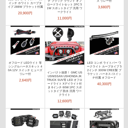
チ ブラック ラウンド オフ
ズ リレー付
インチ ホワイト カーブタ
ロードライトセット 2PC 5
3,680円
イプ 288W ブラケット付属
1W スポットタイプ 汎用 ワ
ークライト
20,900円
11,000円
オフロード LEDライト 等
LED コンボ ライトバー ワ
シングルハーネスキット 4
ークライト カーブタイプ 5
0A 12V スイッチ ヒューズ
2インチ 300W CREE製 ブ
インパクト抜群！ GMC US
リレー付
ラケット ハーネス /スイッ
USNISSAN USHONDA JK
チ付属 オフロード
2,640円
TRUCK SUV等 LED オフロ
40,300円
ードライト Xデイライト付
き 6インチ 60W 1PC スポ
ットタイプ 防水 汎用 ワー
クライト
12,600円