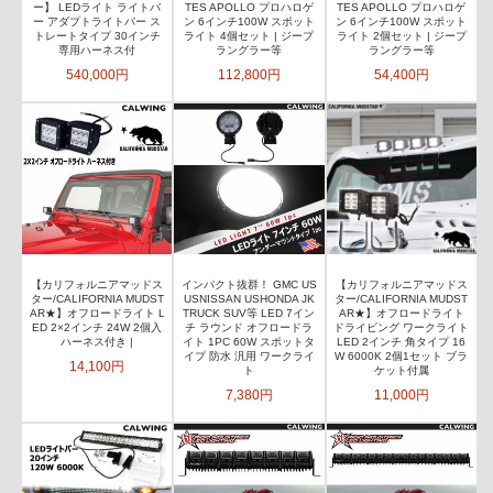
ー】 LEDライト ライトバ
TES APOLLO プロハロゲ
TES APOLLO プロハロゲ
ー アダプトライトバー ス
ン 6インチ100W スポット
ン 6インチ100W スポット
トレートタイプ 30インチ
ライト 4個セット | ジープ
ライト 2個セット | ジープ
専用ハーネス付
ラングラー等
ラングラー等
540,000円
112,800円
54,400円
【カリフォルニアマッドス
インパクト抜群！ GMC US
【カリフォルニアマッドス
ター/CALIFORNIA MUDST
USNISSAN USHONDA JK
ター/CALIFORNIA MUDST
AR★】オフロードライト L
TRUCK SUV等 LED 7イン
AR★】オフロードライト
ED 2×2インチ 24W 2個入
チ ラウンド オフロードラ
ドライビング ワークライト
ハーネス付き |
イト 1PC 60W スポットタ
LED 2インチ 角タイプ 16
イプ 防水 汎用 ワークライ
W 6000K 2個1セット ブラ
14,100円
ト
ケット付属
7,380円
11,000円