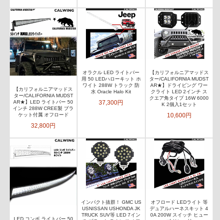
オラクル LED ライトバー
【カリフォルニアマッドス
用 50 LEDハローキット ホ
ター/CALIFORNIA MUDST
ワイト 288W トラック 防
AR★】ドライビング ワー
【カリフォルニアマッドス
水 Oracle Halo Kit
クライト LED 2インチ ス
ター/CALIFORNIA MUDST
クエア角タイプ 16W 6000
37,300円
AR★】LED ライトバー 50
K 2個入1セット
インチ 288W CREE製 ブラ
10,600円
ケット付属 オフロード
32,800円
インパクト抜群！ GMC US
オフロード LEDライト 等
USNISSAN USHONDA JK
デュアルハーネスキット 4
TRUCK SUV等 LED 7イン
0A 200W スイッチ ヒュー
LED コンボ ライトバー 50