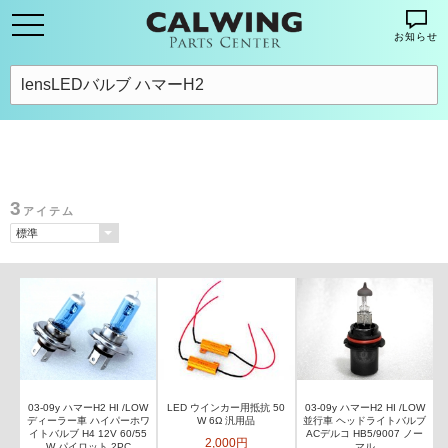
お知らせ
3
アイテム
03-09y ハマーH2 HI /LOW
LED ウインカー用抵抗 50
03-09y ハマーH2 HI /LOW
ディーラー車 ハイパーホワ
W 6Ω 汎用品
並行車 ヘッドライトバルブ
イトバルブ H4 12V 60/55
ACデルコ HB5/9007 ノー
2,000円
W パイロット 2PC
マル