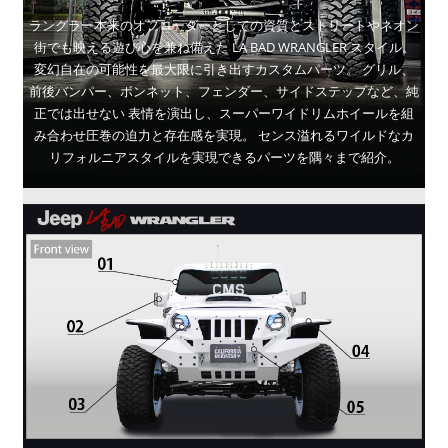
ラングラー本来のオフローダーとしての資質とストリートやネオン
街でも映える遊び心を兼ね備えた
LA BAD WRANGLER スタイル。
変幻自在の可能性を最大限に引き出すカスタムパーツ。
グリル、
前後バンパー、ボンネット、フェンダー、サイドステップなど、純
正では出せない
表情を演出し、スーパーワイドリムホイールを組
み合わせ圧巻の迫力と存在感を実現。
センス溢れるワイルドなカ
リフォルニアスタイルを実現できるパーツを隅々まで紹介。