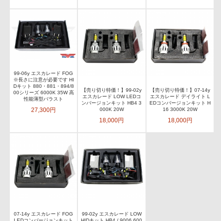
99-06y エスカレード FOG
※長さに注意が必要です HI
Dキット 880・881・894/8
【売り切り特価！】99-02y
【売り切り特価！】07-14y
00シリーズ 6000K 35W 高
エスカレード LOW LEDコ
エスカレード デイライト L
性能薄型バラスト
ンバージョンキット HB4 3
EDコンバージョンキット H
27,300円
000K 20W
16 3000K 20W
18,000円
18,000円
07-14y エスカレード FOG
99-02y エスカレード LOW
LEDコンバージョンキット
HIDキット HB4 / 9006 600