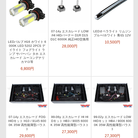
07-14y エスカレード LOW
LEDオペラライト リムジン
/HI HIDバーナー D1R D1S
ブルー/ホワイト 青/白 12V
D1C 6000K 純正HID交換用
10,500円
LEDバルブ H16 ホワイト 6
28,000円
000K LED 5202 2PCS デ
イライト フォグライト ラ
ンプ サバーバン タホ エス
カレード ユーコンデナリ
カマロ等
6,800円
07-14y エスカレード FOG
99-06y エスカレード HI HI
99-02y エスカレード LOW
HIDキット H10 / 9145 600
Dキット HB3 / 9005 6000
HIDキット HB4 / 9006 600
0K 35W 高性能薄型バラス
K 35W 高性能薄型バラスト
0K 35W 高性能薄型バラス
ト
ト
27,300円
29,600円
27,300円