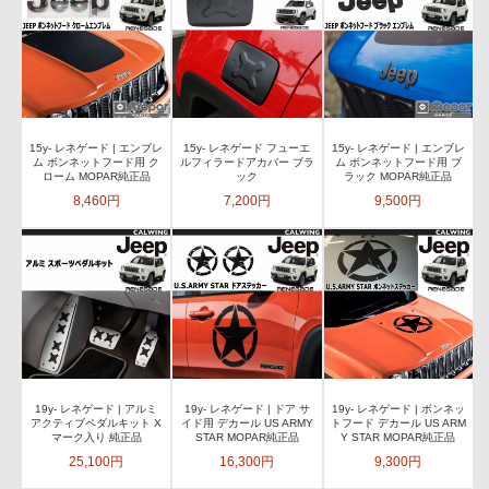
15y- レネゲード | エンブレ
15y- レネゲード フューエ
15y- レネゲード | エンブレ
ム ボンネットフード用 ク
ルフィラードアカバー ブラ
ム ボンネットフード用 ブ
ローム MOPAR純正品
ック
ラック MOPAR純正品
8,460円
7,200円
9,500円
19y- レネゲード | アルミ
19y- レネゲード | ドア サ
19y- レネゲード | ボンネッ
アクティブペダルキット X
イド用 デカール US ARMY
トフード デカール US ARM
マーク入り 純正品
STAR MOPAR純正品
Y STAR MOPAR純正品
25,100円
16,300円
9,300円