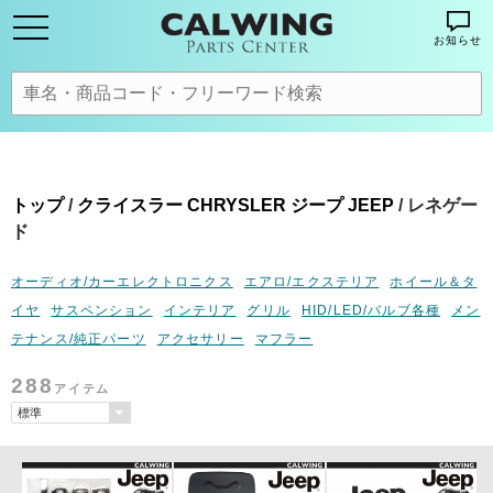
お知らせ
トップ
/
クライスラー CHRYSLER ジープ JEEP
/ レネゲー
ド
オーディオ/カーエレクトロニクス
エアロ/エクステリア
ホイール＆タ
イヤ
サスペンション
インテリア
グリル
HID/LED/バルブ各種
メン
テナンス/純正パーツ
アクセサリー
マフラー
288
アイテム