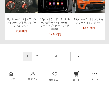
18y- レネゲード | エアコン
18y- レネゲード | テレビキ
19y- レネゲード | グリルイ
スイッチノブトリムカバー
ャンセラー 8.4インチモニ
ンサート オレンジ 7PC
3PCS レッド
ターアップルカープレイ搭
13,500円
載車用
8,400円
37,000円
1
2
3
4
5
NEXT
トップ
ログイン
メニュー
お気に入り
カート