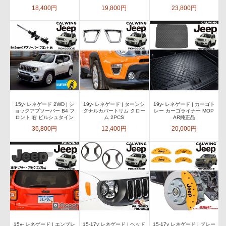
18,400円
19,800円
23,800円
15y- レネゲード 2WD | シ
19y- レネゲード | ターンシ
19y- レネゲード | カーゴト
ョックアブソーバー B4 フ
グナルカバートリム クロー
レー カーゴライナー MOP
ロント 右 ビルシュタイン
ム 2PCS
AR純正品
36,800円
12,400円
20,000円
15y- レネゲード | エンブレ
15-17y レネゲード | ヘッド
15-17y レネゲード | ブレー