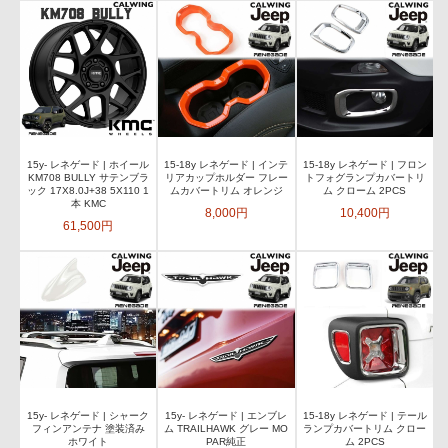
15y- レネゲード | ホイール
15-18y レネゲード | インテ
15-18y レネゲード | フロン
KM708 BULLY サテンブラ
リアカップホルダー フレー
トフォグランプカバートリ
ック 17X8.0J+38 5X110 1
ムカバートリム オレンジ
ム クローム 2PCS
本 KMC
8,000円
10,400円
61,500円
15y- レネゲード | シャーク
15y- レネゲード | エンブレ
15-18y レネゲード | テール
フィンアンテナ 塗装済み
ム TRAILHAWK グレー MO
ランプカバートリム クロー
ホワイト
PAR純正
ム 2PCS