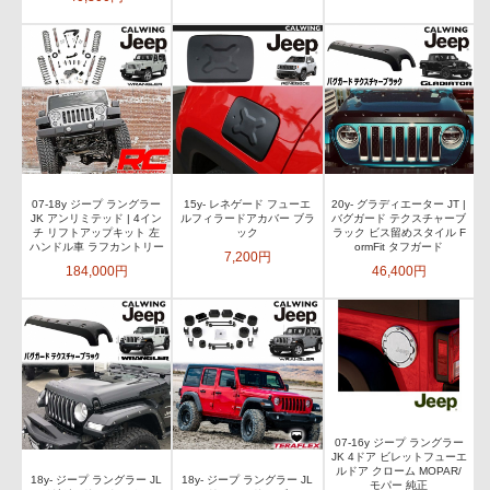
07-18y ジープ ラングラー
15y- レネゲード フューエ
20y- グラディエーター JT |
JK アンリミテッド | 4イン
ルフィラードアカバー ブラ
バグガード テクスチャーブ
チ リフトアップキット 左
ック
ラック ビス留めスタイル F
ハンドル車 ラフカントリー
ormFit タフガード
7,200円
184,000円
46,400円
07-16y ジープ ラングラー
JK 4ドア ビレットフューエ
ルドア クローム MOPAR/
18y- ジープ ラングラー JL
18y- ジープ ラングラー JL
モパー 純正