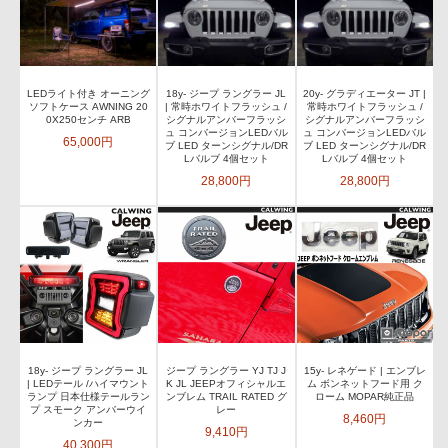
LEDライト付き オーニング
18y- ジープ ラングラー JL
20y- グラディエーター JT |
ソフトケース AWNING 20
| 常時ホワイトフラッシュ /
常時ホワイトフラッシュ /
0X250センチ ARB
シグナルアンバーフラッシ
シグナルアンバーフラッシ
ュ コンバージョンLEDバル
ュ コンバージョンLEDバル
65,000円
ブ LED ターンシグナル/DR
ブ LED ターンシグナル/DR
Lバルブ 4個セット
Lバルブ 4個セット
28,800円
28,800円
18y- ジープ ラングラー JL
ジープ ラングラー YJ TJ J
15y- レネゲード | エンブレ
| LEDテール /ハイマウント
K JL JEEPオフィシャルエ
ム ボンネットフード用 ク
ランプ 日本仕様テールラン
ンブレム TRAIL RATED グ
ローム MOPAR純正品
プ スモーク アンバーウイ
レー
8,460円
ンカー
9,410円
40,300円