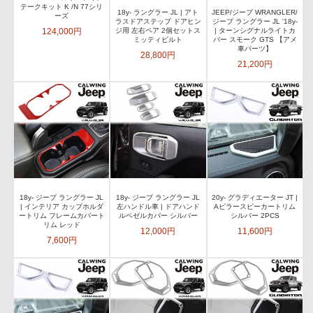
テークキット K /N 77シリ
18y- ラングラー JL | アト
JEEP/ジープ WRANGLER/
ーズ
ラスドアステップ ドアヒン
ジープ ラングラー JL '18y-
124,000円
ジ用 左右ペア 2個セットス
| ターンシグナルライトカ
ミッティビルト
バー スモーク GTS 【アメ
車パーツ】
28,800円
21,200円
18y- ジープ ラングラー JL
18y- ジープ ラングラー JL
20y- グラディエーター JT |
| インテリア カップホルダ
左ハンドル車 | ドアハンド
Aピラースピーカートリム
ートリム フレームカバート
ルベゼルカバー シルバー
シルバー 2PCS
リム レッド
12,000円
11,600円
7,600円