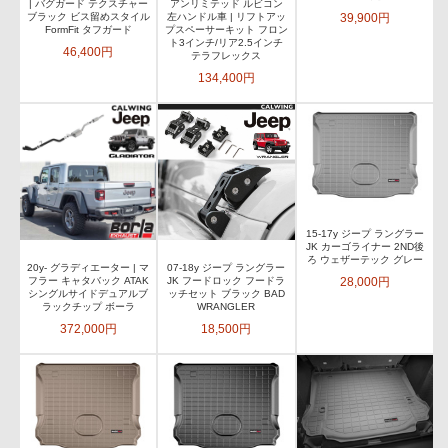
| バグガード テクスチャー
アンリミテッド ルビコン
39,900円
ブラック ビス留めスタイル
左ハンドル車 | リフトアッ
FormFit タフガード
プスペーサーキット フロン
ト3インチ/リア2.5インチ
46,400円
テラフレックス
134,400円
15-17y ジープ ラングラー
JK カーゴライナー 2ND後
ろ ウェザーテック グレー
20y- グラディエーター | マ
07-18y ジープ ラングラー
28,000円
フラー キャタバック ATAK
JK フードロック フードラ
シングルサイドデュアルブ
ッチセット ブラック BAD
ラックチップ ボーラ
WRANGLER
372,000円
18,500円