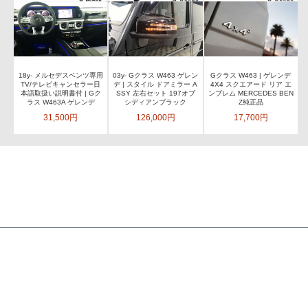
18y- メルセデスベンツ専用
03y- Gクラス W463 ゲレン
Gクラス W463 | ゲレンデ
TV/テレビキャンセラー日
デ | スタイル ドアミラー A
4X4 スクエアード リア エ
本語取扱い説明書付 | Gク
SSY 左右セット 197オブ
ンブレム MERCEDES BEN
ラス W463A ゲレンデ
シディアンブラック
Z純正品
31,500円
126,000円
17,700円