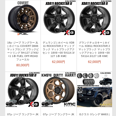
18y- ジープ ラングラー JL
デュランゴ | ホイール XD8
グランドチェロキー | ホイ
| ホイール COVERT D696
11 ROCKSTAR 2 マットブ
ール XD811 ROCKSTAR 2
マットブロンズ ブラックビ
ラック マットブラックアク
マットブラック マットブラ
ートリング 5H-127 17X9J
セント 18X9 +30 5X114.3/
ックアクセント 18X9 +30
+1 1本 FUEL OFF-ROAD
127 1本 KMC
5X114.3/127 1本 KMC
フューエル
62,000円
62,000円
80,000円
07y- ジープ ラングラー JK
07y- ジープ ラングラー JK
Gクラス ゲレンデ W463 |