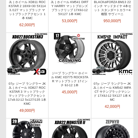
JL | ホイール XD811 ROC
JL | ホイール KM541 DIRT
BLACKdiFORZA BM13 22
KSTAR 2 18X9+30 5X114
Y HARRY マットブロンズ
インチ マッドタイヤ 4本セ
3./127 マットブラック マ
ブラックリップ 17X9J-12
ット スタンダートカラー4
ットブラックアクセント 1
5X127 1本 KMC
種類 サヴィーニ
本 KMC
53,000円
950,000円
62,000円
ジープ ラングラー ホイー
ル KMC XD775 ROCKSTA
R マットブラック 17イン
07y- ジープ ラングラー JK
07y- ジープ ラングラー JK
チ 9J-12 1本
JL | ホイール XD827 ROC
JL | ホイール KM542 IMPA
45,000円
KSTAR 3 マットブラック
CT サテンブラックマシン
マットブラックアクセント
ド 17X9J-12 5X127 1本 K
17x9.0J-12 5x127/135 1本
MC
KMC
42,000円
49,000円