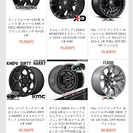
ランドクルーザー200系 タ
ンドラ 等 ホイール KMC X
D822 MONSTER 2 サテン
ラムピックアップ | XD822
18y- ジープ ラングラー JL
ブラック 20インチ 9J+18
MONSTER 2 サテンブラッ
| ホイール ZEPHYR D633
1本
ク 20X9 +18 5X139.7/150
マットブラック 5H-127 17
79,000円
1本 KMC
X9J+1 1本 FUEL OFF-RO
AD フューエル
79,000円
76,800円
07y- ジープ ラングラー JK
Gクラス W463 ゲレンデ等
18y- ジープ ラングラー JL
JL | ホイール KM541 DIRT
1台分 4本セット カリフォ
| ホイール FLAME D806 プ
Y HARRY テクスチャーブ
ルニアマッドスターワイド
ラチナム 5H-127 22X12J-
ラック 17X8.5J+18 5X127
フェンダー用 ホイール 20
44 1本 FUEL OFF-ROAD
1本 KMC
インチ 9.5J 5H PCD130 ス
フューエル
ペーサー不要 メーカー特注
45,000円
96,800円
センターボアPCD加工品 ガ