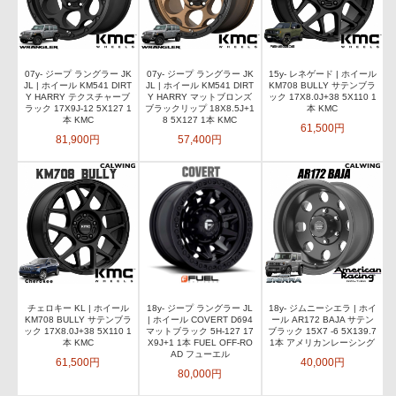
07y- ジープ ラングラー JK
07y- ジープ ラングラー JK
15y- レネゲード | ホイール
JL | ホイール KM541 DIRT
JL | ホイール KM541 DIRT
KM708 BULLY サテンブラ
Y HARRY テクスチャーブ
Y HARRY マットブロンズ
ック 17X8.0J+38 5X110 1
ラック 17X9J-12 5X127 1
ブラックリップ 18X8.5J+1
本 KMC
本 KMC
8 5X127 1本 KMC
61,500円
81,900円
57,400円
チェロキー KL | ホイール
18y- ジープ ラングラー JL
18y- ジムニーシエラ | ホイ
KM708 BULLY サテンブラ
| ホイール COVERT D694
ール AR172 BAJA サテン
ック 17X8.0J+38 5X110 1
マットブラック 5H-127 17
ブラック 15X7 -6 5X139.7
本 KMC
X9J+1 1本 FUEL OFF-RO
1本 アメリカンレーシング
AD フューエル
61,500円
40,000円
80,000円