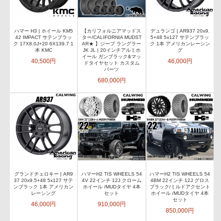
ハマー H3 | ホイール KM5
【カリフォルニアマッドス
デュランゴ | AR937 20x9.
42 IMPACT サテンブラッ
ター/CALIFORNIA MUDST
5+48 5x127 サテンブラッ
ク 17X8.0J+20 6X139.7 1
AR★ 】ジープ ラングラー
ク 1本 アメリカンレーシン
本 KMC
JK JL | 20インチアルミホ
グ
イール ガンブラック&マッ
40,500円
46,000円
ドタイヤセット カスタム
パーツ
680,000円
グランドチェロキー | AR9
ハマーH2 TIS WHEELS 54
ハマーH2 TIS WHEELS 54
37 20x9.5+48 5x127 サテ
4V 22インチ 12J クローム
4BM 22インチ 12J グロス
ンブラック 1本 アメリカン
ホイール /MUDタイヤ 4本
ブラック/ミルドアクセント
レーシング
セット
ホイール /MUDタイヤ 4本
セット
46,000円
910,000円
850,000円