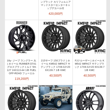
ンブラック カリフォルニア
マッドスターセンターキャ
ップデカール付
420,000円
18y- ジープ ラングラー JL
215サーフ 150プラド | ホ
FJクルーザー | ホイール K
| ホイール RUNNER D741
イール KM542 IMPACT サ
M542 IMPACT サテンブラ
グロスブラックミルド 5H-
テンブラック 17X8.0J+20
ック 17X8.0J+20 6X139.7
127 24X12J-44 1本 FUEL
6X139.7 1本 KMC
1本 KMC
OFF-ROAD フューエル
40,500円
40,500円
119,200円