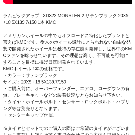
ラムピックアップ | XD822 MONSTER 2 サテンブラック 20X9
+18 5X139.7/150 1本 KMC
アメリカンホイールの中でもオフロードに特化したブランドと
言えばKMCです。従来のホイール設計にとらわれない自由な発
想で開発されたホイールは独特の存在感を発揮し、世界中のKM
Cファンを唸らせています。その理想は高く、不可能を可能に
することを目標に掲げ日夜開発されています。
KMCホイール 1本の価格です。
・カラー：サテンブラック
サイズ：20X9 +18 5X139.7/150
・ご購入前に、オーバーフェンダー、エアロ、ローダウンの有
無、ブレーキキットなどの装着状況などをお知らせ下さい。
・タイヤ・ホイールボルト・センサー・ロックボルト・ハブリ
ング等は別売りとなります。
・センターキャップ付属。
※タイヤとセットでのご購入の際はご希望のタイヤがございま
したら事前にお知らせ頂く事で合わせてのご案内も可能となり