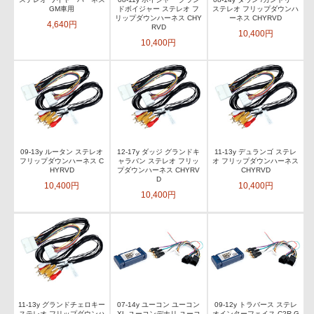
GM車用
ドボイジャー ステレオ フ
ステレオ フリップダウンハ
リップダウンハーネス CHY
ーネス CHYRVD
4,640円
RVD
10,400円
10,400円
09-13y ルータン ステレオ
12-17y ダッジ グランドキ
11-13y デュランゴ ステレ
フリップダウンハーネス C
ャラバン ステレオ フリッ
オ フリップダウンハーネス
HYRVD
プダウンハーネス CHYRV
CHYRVD
D
10,400円
10,400円
10,400円
11-13y グランドチェロキー
07-14y ユーコン ユーコン
09-12y トラバース ステレ
ステレオ フリップダウンハ
XL ユーコンデナリ ユーコ
オインターフェイス C2R-G