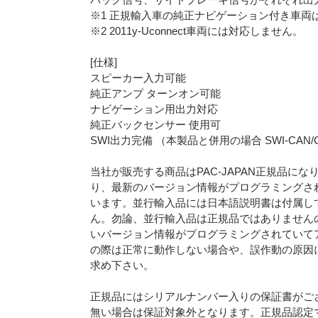
※1 正規輸入車の純正ナビゲーション付き車両
※2 2011y-Uconnect車両には対応しません。
[仕様]
スピーカー入力可能
純正アンプ ターンオン可能
ナビゲーション用出力対応
純正バックセンサー 使用可
SWI出力完備 （本製品と併用の場合 SWI-CAN/
当社が販売する商品はPAC-JAPAN正規品に
り、最新のバージョン情報がプログラミングさ
います。並行輸入品には日本語説明書は付属し
ん。勿論、並行輸入品は正規品ではありません
いバージョン情報がプログラミングされていて
の際は正常に動作しない場合や、誤作動の原因にな
求め下さい。
正規品にはシリアルナンバー入りの保証書がご
無い場合は保証対象外となります。正規品認定