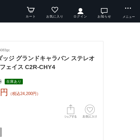
カート
お気に入り
ログイン
お知らせ
メニュー
083gc
y ダッジ グランドキャラバン ステレオ
ェイス C2R-CHY4
円
在庫あり
0円
（税込24,200円）